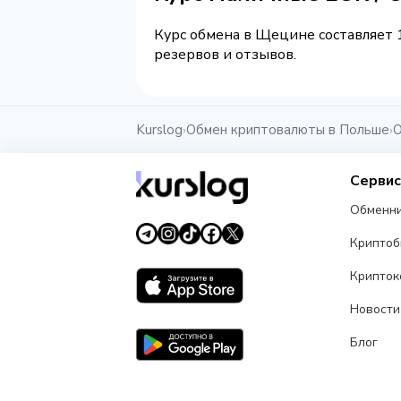
Курс обмена в Щецине составляет 1
резервов и отзывов.
Kurslog
Обмен криптовалюты в Польше
О
›
›
Серви
Обменн
Крипто
Крипток
Новости
Блог