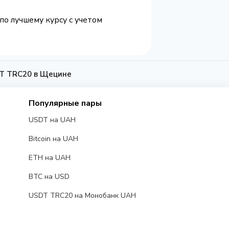
по лучшему курсу с учетом
T TRC20 в Щецине
Популярные пары
USDT на UAH
Bitcoin на UAH
ETH на UAH
BTC на USD
USDT TRC20 на Монобанк UAH