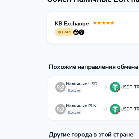
KB Exchange
Gold
Похожие направления обмена
Наличные USD
USDT T
Щецин
Наличные PLN
USDT T
Щецин
Другие города в этой стране