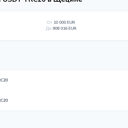
От
10 000 EUR
До
908 016 EUR
RC20
RC20