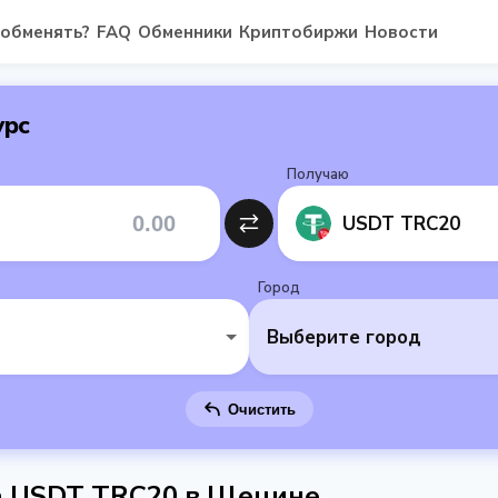
 обменять?
FAQ
Обменники
Криптобиржи
Новости
урс
Получаю
USDT TRC20
Город
Выберите город
Очистить
а USDT TRC20 в Щецине