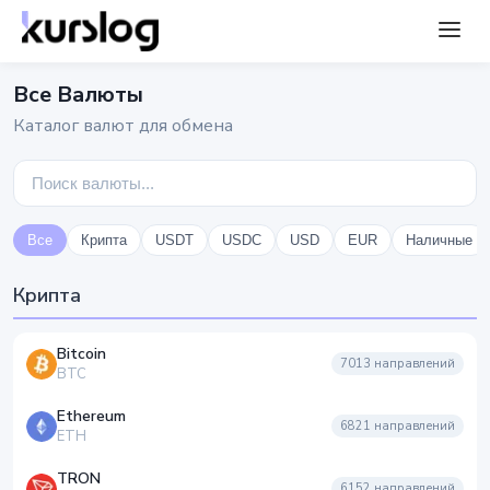
Все Валюты
Каталог валют для обмена
Все
Крипта
USDT
USDC
USD
EUR
Наличные
Крипта
Bitcoin
7013
направлений
BTC
Ethereum
6821
направлений
ETH
TRON
6152
направлений