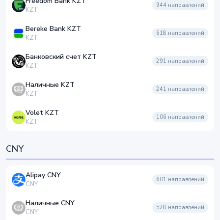
Freedom Bank KZT
944
направлений
KZT
Bereke Bank KZT
618
направлений
KZT
Банковский счет KZT
291
направлений
KZT
Наличные KZT
241
направлений
KZT
Volet KZT
106
направлений
KZT
CNY
Alipay CNY
601
направлений
CNY
Наличные CNY
528
направлений
CNY