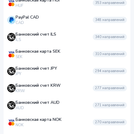
Банковская карта HUF
353
направлений
HUF
PayPal CAD
348
направлений
CAD
Банковский счет ILS
340
направлений
ILS
Банковская карта SEK
310
направлений
SEK
Банковский счет JPY
294
направлений
JPY
Банковский счет KRW
277
направлений
KRW
Банковский счет AUD
271
направлений
AUD
Банковская карта NOK
270
направлений
NOK