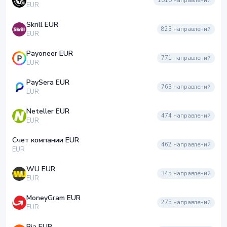
1010
направлений
EUR
Skrill EUR
823
направлений
EUR
Payoneer EUR
771
направлений
EUR
PaySera EUR
763
направлений
EUR
Neteller EUR
474
направлений
EUR
Счет компании EUR
462
направлений
EUR
WU EUR
345
направлений
EUR
MoneyGram EUR
275
направлений
EUR
Ria EUR