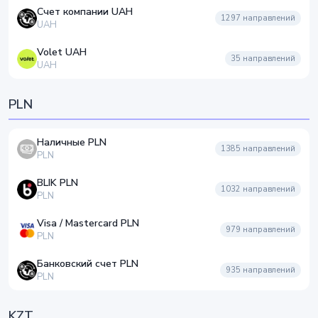
Счет компании UAH
1297
направлений
UAH
Volet UAH
35
направлений
UAH
PLN
Наличные PLN
1385
направлений
PLN
BLIK PLN
1032
направлений
PLN
Visa / Mastercard PLN
979
направлений
PLN
Банковский счет PLN
935
направлений
PLN
KZT