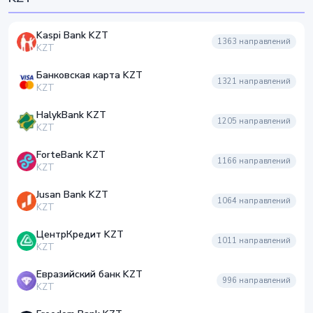
Kaspi Bank KZT
1363
направлений
KZT
Банковская карта KZT
1321
направлений
KZT
HalykBank KZT
1205
направлений
KZT
ForteBank KZT
1166
направлений
KZT
Jusan Bank KZT
1064
направлений
KZT
ЦентрКредит KZT
1011
направлений
KZT
Евразийский банк KZT
996
направлений
KZT