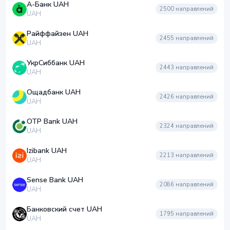
А-Банк UAH
2500
направлений
UAH
Райффайзен UAH
2455
направлений
UAH
УкрСиббанк UAH
2443
направлений
UAH
Ощадбанк UAH
2426
направлений
UAH
OTP Bank UAH
2324
направлений
UAH
Izibank UAH
2213
направлений
UAH
Sense Bank UAH
2086
направлений
UAH
Банковский счет UAH
1795
направлений
UAH