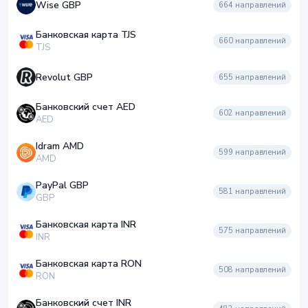
Wise GBP
664
направлений
Банковская карта TJS
660
направлений
TJS
Revolut GBP
655
направлений
Банковский счет AED
602
направлений
AED
Idram AMD
599
направлений
AMD
PayPal GBP
581
направлений
GBP
Банковская карта INR
575
направлений
INR
Банковская карта RON
508
направлений
RON
Банковский счет INR