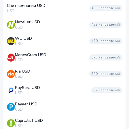
Счет компании USD
439
направлений
USD
Neteller USD
439
направлений
USD
WU USD
420
направлений
USD
MoneyGram USD
373
направлений
USD
Ria USD
290
направлений
USD
PaySera USD
97
направлений
USD
Payeer USD
USD
Capitalist USD
USD