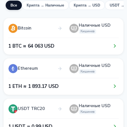
Все
Крипта → Наличные
Крипта → USD
USDT → 
Наличные USD
Bitcoin
Кишинев
1​ BTC ≈ 6​4​ 0​6​3​ USD
Наличные USD
Ethereum
Кишинев
1​ ETH ≈ 1​ 8​9​3​.1​7​ USD
Наличные USD
USDT TRC20
Кишинев
1​ USDT ≈ 0​.9​9​ USD