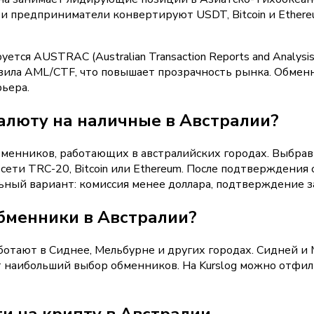
и предприниматели конвертируют USDT, Bitcoin и Ethere
тся AUSTRAC (Australian Transaction Reports and Analysi
вила AML/CTF, что повышает прозрачность рынка. Обмен
рьера.
алюту на наличные в Австралии?
обменников, работающих в австралийских городах. Выбра
сети TRC-20, Bitcoin или Ethereum. После подтверждени
ьный вариант: комиссия менее доллара, подтверждение з
бменники в Австралии?
отают в Сиднее, Мельбурне и других городах. Сидней и
 наибольший выбор обменников. На Kurslog можно отфил
и на крипту в Австралии