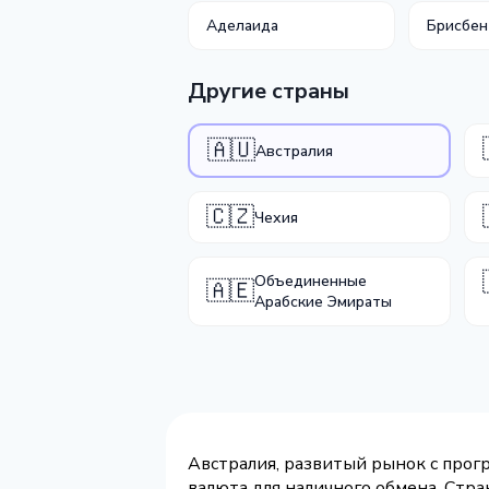
Аделаида
Брисбен
Другие страны
🇦🇺
Австралия
🇨🇿
Чехия
Объединенные
🇦🇪
Арабские Эмираты
Австралия, развитый рынок с прог
валюта для наличного обмена. Стр