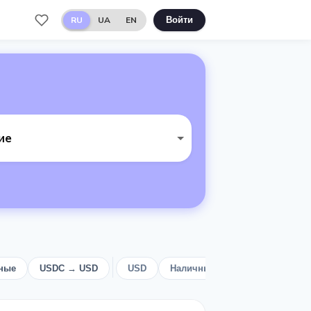
RU
UA
EN
Войти
ие
ные
USDC → USD
USD
Наличные
EUR