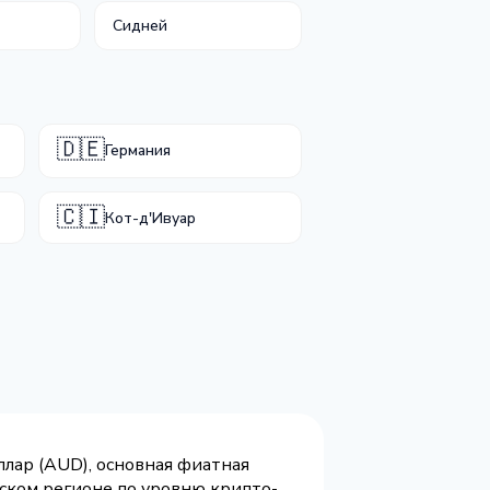
Сидней
🇩🇪
Германия
🇨🇮
Кот-д'Ивуар
лар (AUD), основная фиатная
ском регионе по уровню крипто-