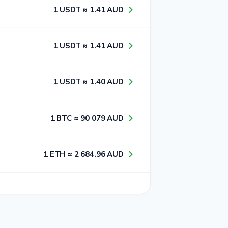
1​ USDT ≈ 1​.4​1​ AUD
1​ USDT ≈ 1​.4​1​ AUD
1​ USDT ≈ 1​.4​0​ AUD
1​ BTC ≈ 9​0​ 0​7​9​ AUD
1​ ETH ≈ 2​ 6​8​4​.9​6​ AUD