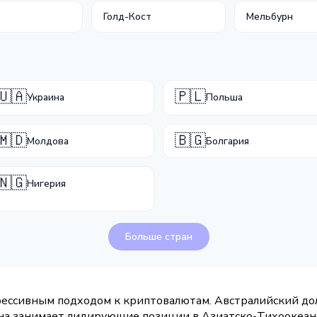
Голд-Кост
Мельбурн
🇺🇦
🇵🇱
Украина
Польша
🇲🇩
🇧🇬
Молдова
Болгария
🇳🇬
Нигерия
Больше стран
рессивным подходом к криптовалютам. Австралийский дол
ана занимает лидирующие позиции в Азиатско-Тихоокеан