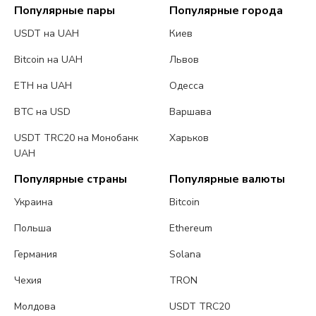
Популярные пары
Популярные города
USDT на UAH
Киев
Bitcoin на UAH
Львов
ETH на UAH
Одесса
BTC на USD
Варшава
USDT TRC20 на Монобанк
Харьков
UAH
Популярные страны
Популярные валюты
Украина
Bitcoin
Польша
Ethereum
Германия
Solana
Чехия
TRON
Молдова
USDT TRC20