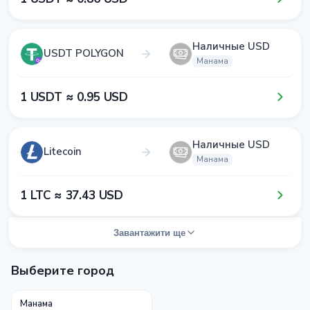
Наличные USD
USDT POLYGON
Манама
1​ USDT ≈ 0​.9​5​ USD
Наличные USD
Litecoin
Манама
1​ LTC ≈ 3​7​.4​3​ USD
Завантажити ще
Выберите город
Манама