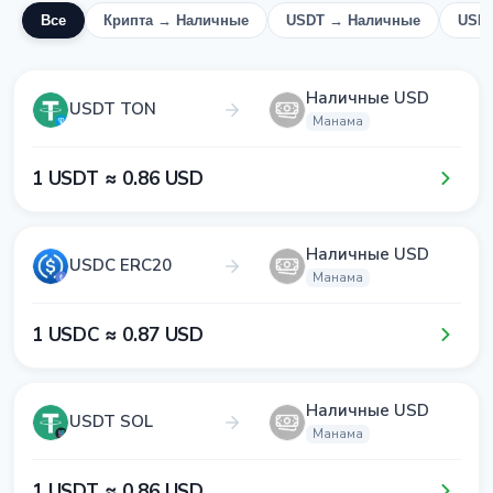
Все
Крипта → Наличные
USDT → Наличные
USD
Наличные USD
USDT TON
Манама
1​ USDT ≈ 0​.8​6​ USD
Наличные USD
USDC ERC20
Манама
1​ USDC ≈ 0​.8​7​ USD
Наличные USD
USDT SOL
Манама
1​ USDT ≈ 0​.8​6​ USD