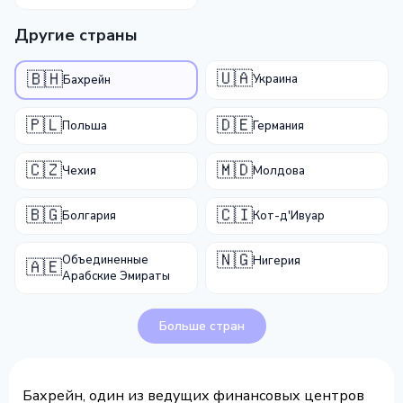
Другие страны
🇺🇦
🇧🇭
Украина
Бахрейн
🇵🇱
🇩🇪
Польша
Германия
🇨🇿
🇲🇩
Чехия
Молдова
🇧🇬
🇨🇮
Болгария
Кот-д'Ивуар
🇳🇬
Объединенные
Нигерия
🇦🇪
Арабские Эмираты
Больше стран
Бахрейн, один из ведущих финансовых центров