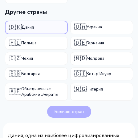
Другие страны
🇺🇦
🇩🇰
Украина
Дания
🇵🇱
🇩🇪
Польша
Германия
🇨🇿
🇲🇩
Чехия
Молдова
🇧🇬
🇨🇮
Болгария
Кот-д'Ивуар
🇳🇬
Объединенные
Нигерия
🇦🇪
Арабские Эмираты
Больше стран
Дания, одна из наиболее цифровизированных