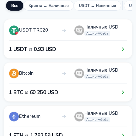
Все
Крипта → Наличные
USDT → Наличные
US
Наличные USD
USDT TRC20
Аддис-Абеба
1​ USDT ≈ 0​.9​3​ USD
Наличные USD
Bitcoin
Аддис-Абеба
1​ BTC ≈ 6​0​ 2​5​0​ USD
Наличные USD
Ethereum
Аддис-Абеба
1​ ETH ≈ 1​ 7​8​2​.5​9​ USD