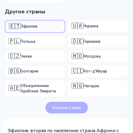
Другие страны
🇺🇦
🇪🇹
Украина
Эфиопия
🇵🇱
🇩🇪
Польша
Германия
🇨🇿
🇲🇩
Чехия
Молдова
🇧🇬
🇨🇮
Болгария
Кот-д'Ивуар
🇳🇬
Объединенные
Нигерия
🇦🇪
Арабские Эмираты
Больше стран
Эфиопия, вторая по населению страна Африки с