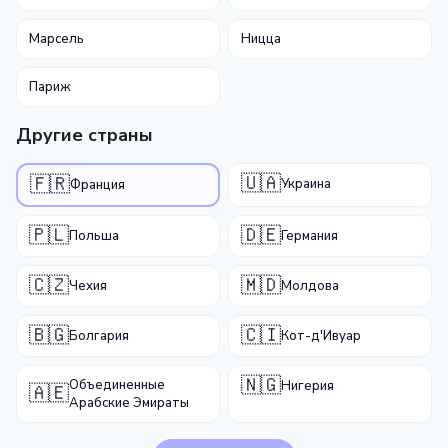
Марсель
Ницца
Париж
Другие страны
🇺🇦
🇫🇷
Украина
Франция
🇵🇱
🇩🇪
Польша
Германия
🇨🇿
🇲🇩
Чехия
Молдова
🇧🇬
🇨🇮
Болгария
Кот-д'Ивуар
🇳🇬
Объединенные
Нигерия
🇦🇪
Арабские Эмираты