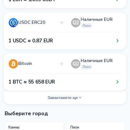
Наличные EUR
USDC ERC20
Лион
1​ USDC ≈ 0​.8​7​ EUR
Наличные EUR
Bitcoin
Лион
1​ BTC ≈ 5​5​ 6​5​8​ EUR
Завантажити ще
Выберите город
Канны
Лион