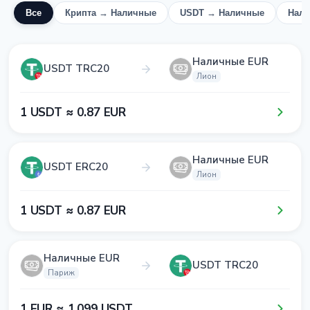
Все
Крипта → Наличные
USDT → Наличные
Нал
Наличные EUR
USDT TRC20
Лион
1​ USDT ≈ 0​.8​7​ EUR
Наличные EUR
USDT ERC20
Лион
1​ USDT ≈ 0​.8​7​ EUR
Наличные EUR
USDT TRC20
Париж
1​ EUR ≈ 1​.0​9​9​ USDT