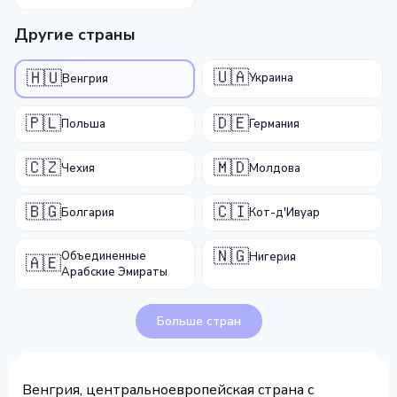
Другие страны
🇺🇦
🇭🇺
Украина
Венгрия
🇵🇱
🇩🇪
Польша
Германия
🇨🇿
🇲🇩
Чехия
Молдова
🇧🇬
🇨🇮
Болгария
Кот-д'Ивуар
🇳🇬
Объединенные
Нигерия
🇦🇪
Арабские Эмираты
Больше стран
Венгрия, центральноевропейская страна с