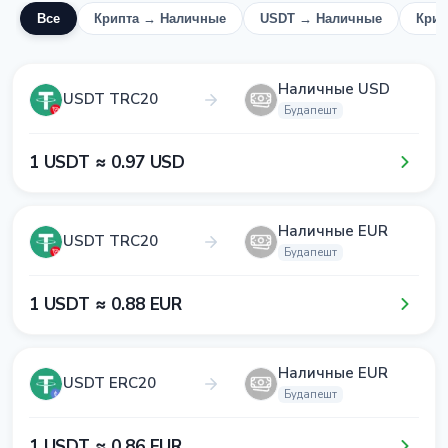
Все
Крипта → Наличные
USDT → Наличные
Крип
Наличные USD
USDT TRC20
Будапешт
1​ USDT ≈ 0​.9​7​ USD
Наличные EUR
USDT TRC20
Будапешт
1​ USDT ≈ 0​.8​8​ EUR
Наличные EUR
USDT ERC20
Будапешт
1​ USDT ≈ 0​.8​6​ EUR