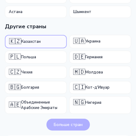
Астана
Шымкент
Другие страны
🇺🇦
🇰🇿
Украина
Казахстан
🇵🇱
🇩🇪
Польша
Германия
🇨🇿
🇲🇩
Чехия
Молдова
🇧🇬
🇨🇮
Болгария
Кот-д'Ивуар
🇳🇬
Объединенные
Нигерия
🇦🇪
Арабские Эмираты
Больше стран