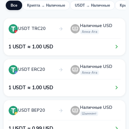
Все
Крипта → Наличные
USDT → Наличные
Крип
Наличные USD
USDT TRC20
Алма-Ата
1​ USDT ≈ 1​.0​0​ USD
Наличные USD
USDT ERC20
Алма-Ата
1​ USDT ≈ 1​.0​0​ USD
Наличные USD
USDT BEP20
Шымкент
1​ USDT ≈ 0​.9​9​ USD