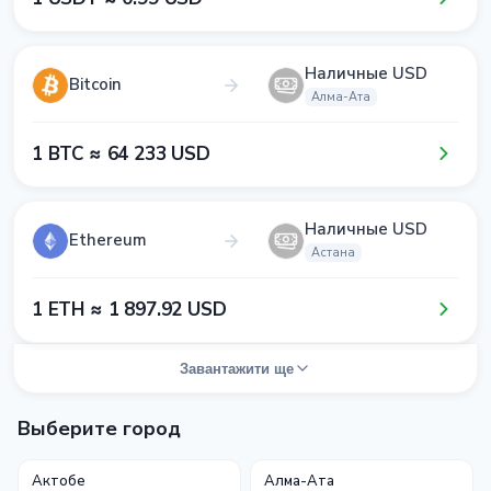
Наличные USD
Bitcoin
Алма-Ата
1​ BTC ≈ 6​4​ 2​3​3​ USD
Наличные USD
Ethereum
Астана
1​ ETH ≈ 1​ 8​9​7​.9​2​ USD
Завантажити ще
Выберите город
Актобе
Алма-Ата