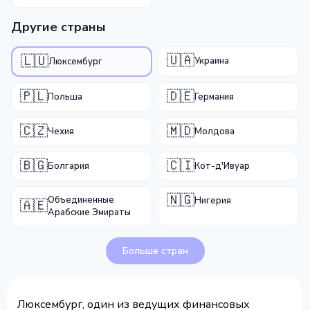
Другие страны
🇺🇦
🇱🇺
Украина
Люксембург
🇵🇱
🇩🇪
Польша
Германия
🇨🇿
🇲🇩
Чехия
Молдова
🇧🇬
🇨🇮
Болгария
Кот-д'Ивуар
🇳🇬
Объединенные
Нигерия
🇦🇪
Арабские Эмираты
Больше стран
Люксембург, один из ведущих финансовых