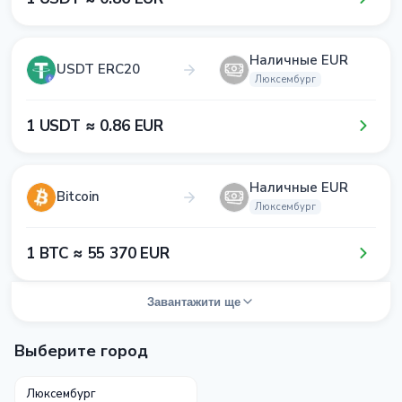
Наличные EUR
USDT ERC20
Люксембург
1​ USDT ≈ 0​.8​6​ EUR
Наличные EUR
Bitcoin
Люксембург
1​ BTC ≈ 5​5​ 3​7​0​ EUR
Завантажити ще
Выберите город
Люксембург