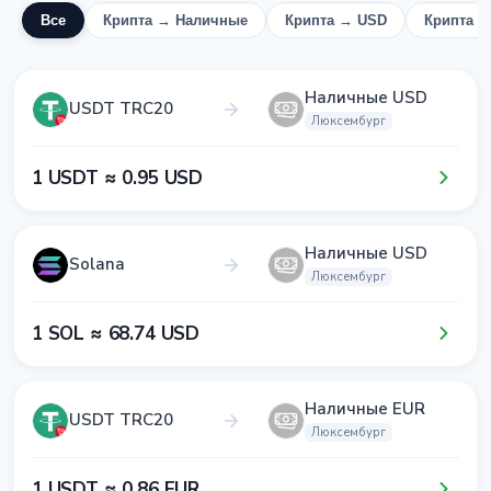
Все
Крипта → Наличные
Крипта → USD
Крипта 
Наличные USD
USDT TRC20
Люксембург
1​ USDT ≈ 0​.9​5​ USD
Наличные USD
Solana
Люксембург
1​ SOL ≈ 6​8​.7​4​ USD
Наличные EUR
USDT TRC20
Люксембург
1​ USDT ≈ 0​.8​6​ EUR