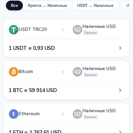
Все
Крипта → Наличные
USDT → Наличные
US
Наличные USD
USDT TRC20
Бамако
1​ USDT ≈ 0​.9​3​ USD
Наличные USD
Bitcoin
Бамако
1​ BTC ≈ 5​9​ 9​1​4​ USD
Наличные USD
Ethereum
Бамако
1​ ETH ≈ 1​ 7​6​7​.6​1​ USD