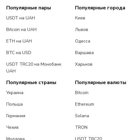
Популярные пары
Популярные города
USDT на UAH
Киев
Bitcoin на UAH
Львов
ETH на UAH
Одесса
BTC на USD
Варшава
USDT TRC20 на Монобанк
Харьков
UAH
Популярные страны
Популярные валюты
Украина
Bitcoin
Польша
Ethereum
Германия
Solana
Чехия
TRON
Молдова
USDT TRC20