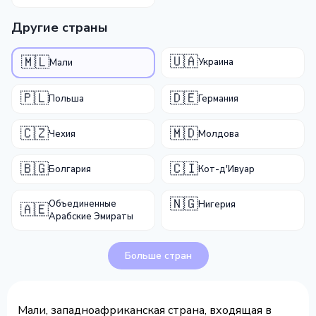
Другие страны
🇺🇦
🇲🇱
Украина
Мали
🇵🇱
🇩🇪
Польша
Германия
🇨🇿
🇲🇩
Чехия
Молдова
🇧🇬
🇨🇮
Болгария
Кот-д'Ивуар
🇳🇬
Объединенные
Нигерия
🇦🇪
Арабские Эмираты
Больше стран
Мали, западноафриканская страна, входящая в