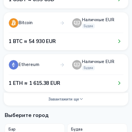
Наличные EUR
Bitcoin
Будва
1​ BTC ≈ 5​4​ 9​3​0​ EUR
Наличные EUR
Ethereum
Будва
1​ ETH ≈ 1​ 6​1​5​.3​8​ EUR
Завантажити ще
Выберите город
Бар
Будва