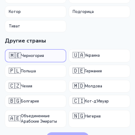
Котор
Подгорица
Тиват
Другие страны
🇺🇦
🇲🇪
Украина
Черногория
🇵🇱
🇩🇪
Польша
Германия
🇨🇿
🇲🇩
Чехия
Молдова
🇧🇬
🇨🇮
Болгария
Кот-д'Ивуар
🇳🇬
Объединенные
Нигерия
🇦🇪
Арабские Эмираты