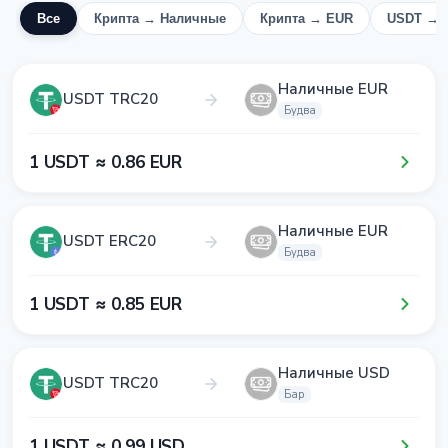
Все
Крипта → Наличные
Крипта → EUR
USDT → 
Наличные EUR
USDT TRC20
Будва
1​ USDT ≈ 0​.8​6​ EUR
Наличные EUR
USDT ERC20
Будва
1​ USDT ≈ 0​.8​5​ EUR
Наличные USD
USDT TRC20
Бар
1​ USDT ≈ 0​.9​9​ USD