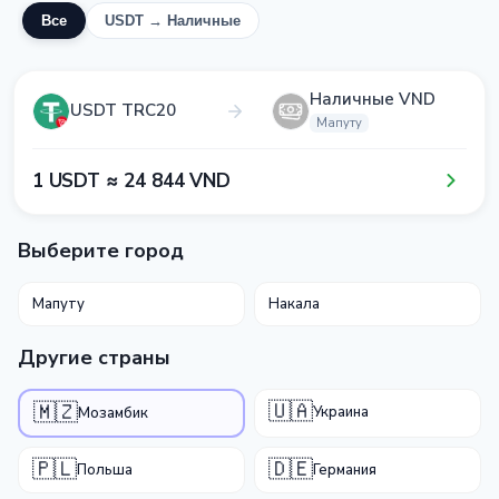
Все
USDT → Наличные
Наличные VND
USDT TRC20
Мапуту
1​ USDT ≈ 2​4​ 8​4​4​ VND
Выберите город
Мапуту
Накала
Другие страны
🇺🇦
🇲🇿
Украина
Мозамбик
🇵🇱
🇩🇪
Польша
Германия