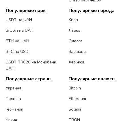
Стать партнером
Популярные пары
Популярные города
USDT на UAH
Киев
Bitcoin на UAH
Львов
ETH на UAH
Одесса
BTC на USD
Варшава
USDT TRC20 на Монобанк
Харьков
UAH
Популярные страны
Популярные валюты
Украина
Bitcoin
Польша
Ethereum
Германия
Solana
Чехия
TRON