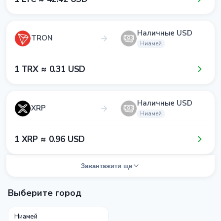
Наличные USD
TRON
Ниамей
1​ TRX ≈ 0​.3​1​ USD
Наличные USD
XRP
Ниамей
1​ XRP ≈ 0​.9​6​ USD
Завантажити ще
Выберите город
Ниамей