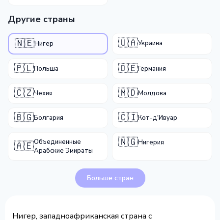
Другие страны
🇺🇦
🇳🇪
Украина
Нигер
🇵🇱
🇩🇪
Польша
Германия
🇨🇿
🇲🇩
Чехия
Молдова
🇧🇬
🇨🇮
Болгария
Кот-д'Ивуар
🇳🇬
Объединенные
Нигерия
🇦🇪
Арабские Эмираты
Больше стран
Нигер, западноафриканская страна с