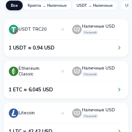
Все
Крипта → Наличные
USDT → Наличные
US
Наличные USD
USDT TRC20
Ниамей
1​ USDT ≈ 0​.9​4​ USD
Наличные USD
Ethereum
Classic
Ниамей
1​ ETC ≈ 6​.0​4​5​ USD
Наличные USD
Litecoin
Ниамей
1​ LTC ≈ 4​2​.4​2​ USD