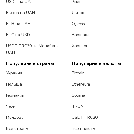
USDT на UAH
Киев
Bitcoin на UAH
Львов
ETH на UAH
Одесса
BTC на USD
Варшава
USDT TRC20 на Монобанк
Харьков
UAH
Популярные страны
Популярные валюты
Украина
Bitcoin
Польша
Ethereum
Германия
Solana
Чехия
TRON
Молдова
USDT TRC20
Все страны
Все валюты