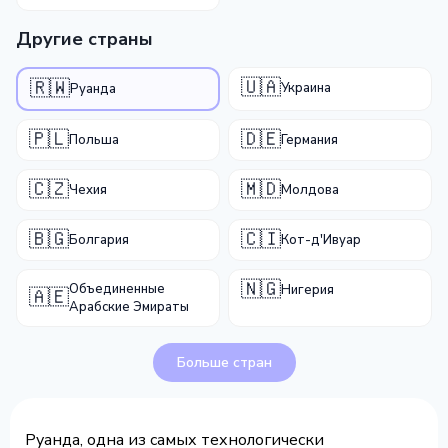
Другие страны
🇺🇦
🇷🇼
Украина
Руанда
🇵🇱
🇩🇪
Польша
Германия
🇨🇿
🇲🇩
Чехия
Молдова
🇧🇬
🇨🇮
Болгария
Кот-д'Ивуар
🇳🇬
Объединенные
Нигерия
🇦🇪
Арабские Эмираты
Больше стран
Руанда, одна из самых технологически