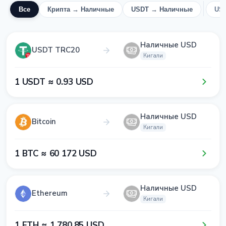
Все
Крипта → Наличные
USDT → Наличные
US
Наличные USD
USDT TRC20
Кигали
1​ USDT ≈ 0​.9​3​ USD
Наличные USD
Bitcoin
Кигали
1​ BTC ≈ 6​0​ 1​7​2​ USD
Наличные USD
Ethereum
Кигали
1​ ETH ≈ 1​ 7​8​0​.8​5​ USD