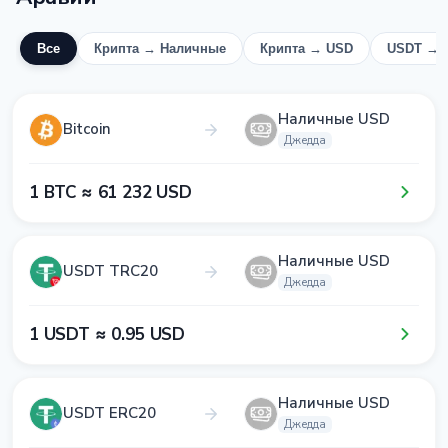
Все
Крипта → Наличные
Крипта → USD
USDT → 
Наличные USD
Bitcoin
Джедда
1​ BTC ≈ 6​1​ 2​3​2​ USD
Наличные USD
USDT TRC20
Джедда
1​ USDT ≈ 0​.9​5​ USD
Наличные USD
USDT ERC20
Джедда