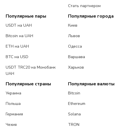
Стать партнером
Популярные пары
Популярные города
USDT на UAH
Киев
Bitcoin на UAH
Львов
ETH на UAH
Одесса
BTC на USD
Варшава
USDT TRC20 на Монобанк
Харьков
UAH
Популярные страны
Популярные валюты
Украина
Bitcoin
Польша
Ethereum
Германия
Solana
Чехия
TRON