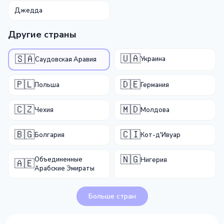
Джедда
Другие страны
🇺🇦
🇸🇦
Украина
Саудовская Аравия
🇵🇱
🇩🇪
Польша
Германия
🇨🇿
🇲🇩
Чехия
Молдова
🇧🇬
🇨🇮
Болгария
Кот-д'Ивуар
🇳🇬
Объединенные
Нигерия
🇦🇪
Арабские Эмираты
Больше стран