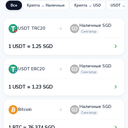
Все
Крипта → Наличные
Крипта → USD
USDT → 
Наличные SGD
USDT TRC20
Сингапур
1​ USDT ≈ 1​.2​5​ SGD
Наличные SGD
USDT ERC20
Сингапур
1​ USDT ≈ 1​.2​3​ SGD
Наличные SGD
Bitcoin
Сингапур
1​ BTC ≈ 7​6​ 3​7​4​ SGD