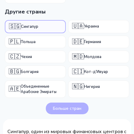
Другие страны
🇺🇦
🇸🇬
Украина
Сингапур
🇵🇱
🇩🇪
Польша
Германия
🇨🇿
🇲🇩
Чехия
Молдова
🇧🇬
🇨🇮
Болгария
Кот-д'Ивуар
🇳🇬
Объединенные
Нигерия
🇦🇪
Арабские Эмираты
Больше стран
Сингапур, один из мировых финансовых центров с