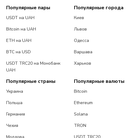
Популярные пары
Популярные города
USDT на UAH
Киев
Bitcoin на UAH
Львов
ETH на UAH
Одесса
BTC на USD
Варшава
USDT TRC20 на Монобанк
Харьков
UAH
Популярные страны
Популярные валюты
Украина
Bitcoin
Польша
Ethereum
Германия
Solana
Чехия
TRON
Молдова
USDT TRC20