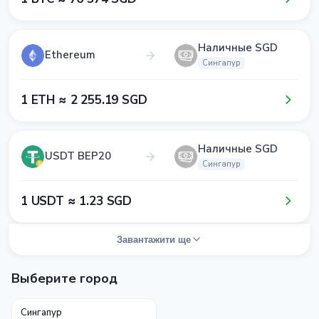
Наличные SGD
Ethereum
Сингапур
1​ ETH ≈ 2​ 2​5​5​.1​9​ SGD
Наличные SGD
USDT BEP20
Сингапур
1​ USDT ≈ 1​.2​3​ SGD
Завантажити ще
Выберите город
Сингапур