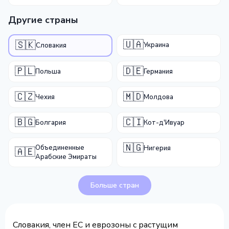
Другие страны
🇺🇦
🇸🇰
Украина
Словакия
🇵🇱
🇩🇪
Польша
Германия
🇨🇿
🇲🇩
Чехия
Молдова
🇧🇬
🇨🇮
Болгария
Кот-д'Ивуар
🇳🇬
Объединенные
Нигерия
🇦🇪
Арабские Эмираты
Больше стран
Словакия, член ЕС и еврозоны с растущим