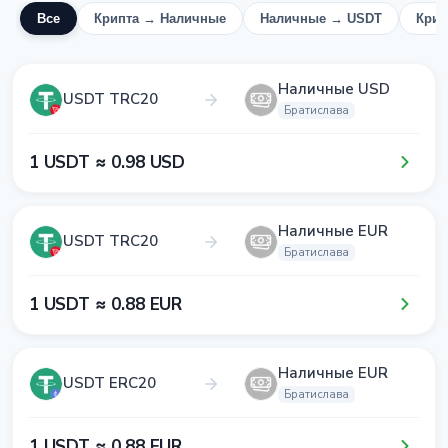
Все
Крипта → Наличные
Наличные → USDT
Крип
Наличные USD
USDT TRC20
Братислава
1​ USDT ≈ 0​.9​8​ USD
Наличные EUR
USDT TRC20
Братислава
1​ USDT ≈ 0​.8​8​ EUR
Наличные EUR
USDT ERC20
Братислава
1​ USDT ≈ 0​.8​8​ EUR