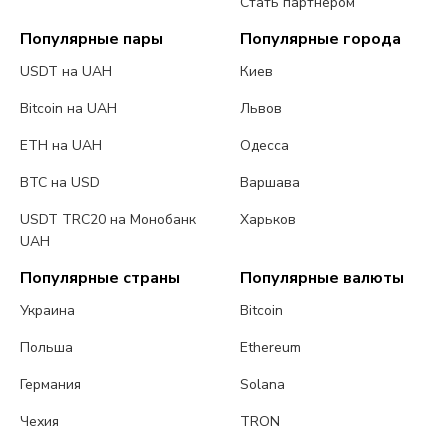
Стать партнером
Популярные пары
Популярные города
USDT на UAH
Киев
Bitcoin на UAH
Львов
ETH на UAH
Одесса
BTC на USD
Варшава
USDT TRC20 на Монобанк
Харьков
UAH
Популярные страны
Популярные валюты
Украина
Bitcoin
Польша
Ethereum
Германия
Solana
Чехия
TRON