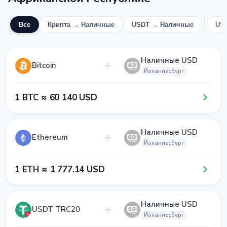
Все
Крипта → Наличные
USDT → Наличные
US
Наличные USD
Bitcoin
Йоханнесбург
1​ BTC ≈ 6​0​ 1​4​0​ USD
Наличные USD
Ethereum
Йоханнесбург
1​ ETH ≈ 1​ 7​7​7​.1​4​ USD
Наличные USD
USDT TRC20
Йоханнесбург