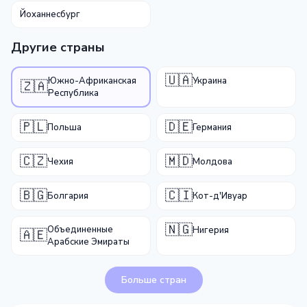
Йоханнесбург
Другие страны
🇺🇦
Южно-Африканская
Украина
🇿🇦
Республика
🇵🇱
🇩🇪
Польша
Германия
🇨🇿
🇲🇩
Чехия
Молдова
🇧🇬
🇨🇮
Болгария
Кот-д'Ивуар
🇳🇬
Объединенные
Нигерия
🇦🇪
Арабские Эмираты
Больше стран