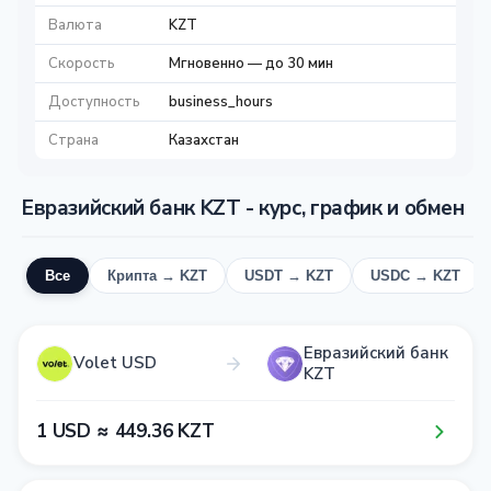
Валюта
KZT
Скорость
Мгновенно — до 30 мин
Доступность
business_hours
Страна
Казахстан
Евразийский банк KZT - курс, график и обмен
Все
Крипта → KZT
USDT → KZT
USDC → KZT
Евразийский банк
Volet USD
KZT
1​ USD ≈ 4​4​9​.3​6​ KZT