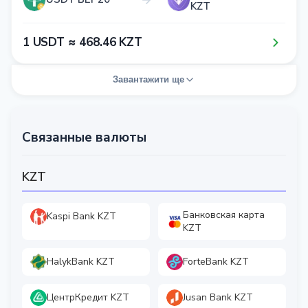
KZT
1​ USDT ≈ 4​6​8​.4​6​ KZT
Завантажити ще
Связанные валюты
KZT
Банковская карта
Kaspi Bank KZT
KZT
HalykBank KZT
ForteBank KZT
ЦентрКредит KZT
Jusan Bank KZT