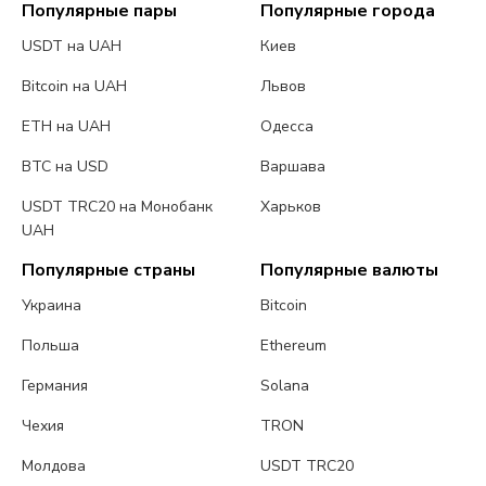
Популярные пары
Популярные города
USDT на UAH
Киев
Bitcoin на UAH
Львов
ETH на UAH
Одесса
BTC на USD
Варшава
USDT TRC20 на Монобанк
Харьков
UAH
Популярные страны
Популярные валюты
Украина
Bitcoin
Польша
Ethereum
Германия
Solana
Чехия
TRON
Молдова
USDT TRC20