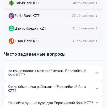
HalykBank KZT
38 обменников
ForteBank KZT
33 обменников
ЦентрКредит KZT
31 обменников
Jusan Bank KZT
31 обменников
Часто задаваемые вопросы
На какие валюты можно обменять Евразийский
банк KZT?
На Kurslog доступно 141 направлений обмена
Какие обменники работают с Евразийский банк
Евразийский банк KZT. Выберите нужное
KZT?
направление из списка на этой странице.
Сейчас 32 обменников на Kurslog поддерживают
Как найти лучший курс для Евразийский банк KZT?
операции с Евразийский банк KZT.