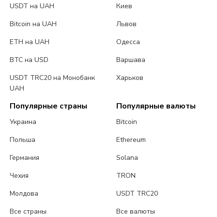
USDT на UAH
Киев
Bitcoin на UAH
Львов
ETH на UAH
Одесса
BTC на USD
Варшава
USDT TRC20 на Монобанк
Харьков
UAH
Популярные страны
Популярные валюты
Украина
Bitcoin
Польша
Ethereum
Германия
Solana
Чехия
TRON
Молдова
USDT TRC20
Все страны
Все валюты