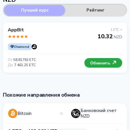
Лучший курс
Рейтинг
AppBit
1 ETC =
10.32
NZD
Diamond
От
58.81792 ETC
Обменять
До
7 461.25 ETC
Похожие направления обмена
Банковский счет
Bitcoin
NZD