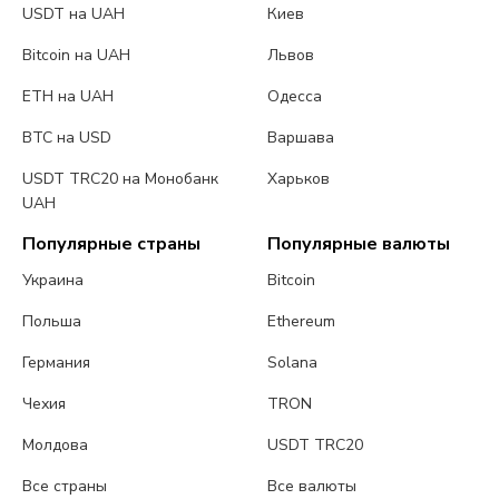
USDT на UAH
Киев
Bitcoin на UAH
Львов
ETH на UAH
Одесса
BTC на USD
Варшава
USDT TRC20 на Монобанк
Харьков
UAH
Популярные страны
Популярные валюты
Украина
Bitcoin
Польша
Ethereum
Германия
Solana
Чехия
TRON
Молдова
USDT TRC20
Все страны
Все валюты