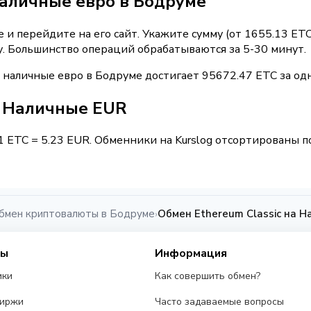
наличные евро в Бодруме
и перейдите на его сайт. Укажите сумму (от 1655.13 ETC
у. Большинство операций обрабатываются за 5-30 минут.
 наличные евро в Бодруме достигает 95672.47 ETC за од
 / Наличные EUR
1 ETC = 5.23 EUR. Обменники на Kurslog отсортированы п
бмен криптовалюты в Бодруме
Обмен Ethereum Classic на 
›
сы
Информация
ики
Как совершить обмен?
биржи
Часто задаваемые вопросы