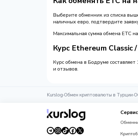
Как обменять ETC на 
Выберите обменник из списка выше 
наличных евро, подтвердите заявк
Максимальная сумма обмена ETC на
Курс Ethereum Classic
Курс обмена в Бодруме составляет 
и отзывов.
Kurslog
Обмен криптовалюты в Турции
О
›
›
Серви
Обменн
Крипто