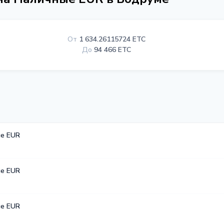
От
1 634.26115724 ETC
До
94 466 ETC
е EUR
е EUR
е EUR