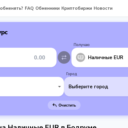
 обменять?
FAQ
Обменники
Криптобиржи
Новости
урс
Получаю
Наличные EUR
Город
Выберите город
Очистить
 на Наличные EUR в Бодруме