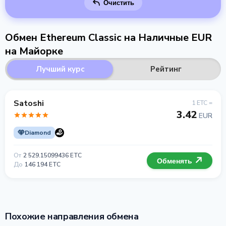
Очистить
Обмен Ethereum Classic на Наличные EUR
на Майорке
Лучший курс
Рейтинг
Satoshi
1 ETC =
3.42
EUR
Diamond
От
2 529.15099436 ETC
Обменять
До
146 194 ETC
Похожие направления обмена