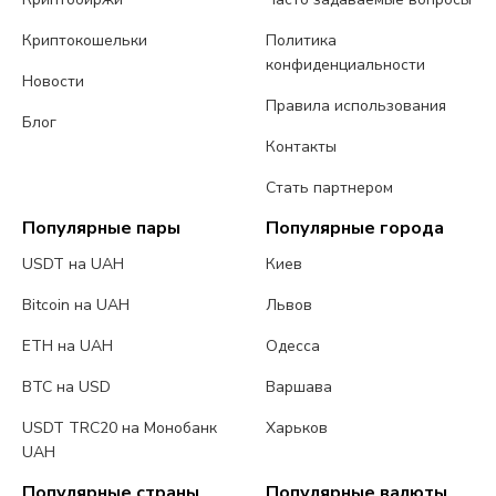
Криптокошельки
Политика
конфиденциальности
Новости
Правила использования
Блог
Контакты
Стать партнером
Популярные пары
Популярные города
USDT на UAH
Киев
Bitcoin на UAH
Львов
ETH на UAH
Одесса
BTC на USD
Варшава
USDT TRC20 на Монобанк
Харьков
UAH
Популярные страны
Популярные валюты