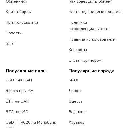
Обменники
Как совершить обмен?
Криптобиржи
Часто задаваемые вопросы
Криптокошельки
Политика
конфиденциальности
Новости
Правила использования
Блог
Контакты
Стать партнером
Популярные пары
Популярные города
USDT на UAH
Киев
Bitcoin на UAH
Львов
ETH на UAH
Одесса
BTC на USD
Варшава
USDT TRC20 на Монобанк
Харьков