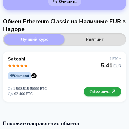
Очистить
Обмен Ethereum Classic на Наличные EUR в
Надоре
Лучший курс
Рейтинг
Satoshi
1 ETC =
5.41
EUR
Diamond
От
1 598.51545999 ETC
Обменять
До
92 400 ETC
Похожие направления обмена