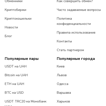
Обменники
Как совершить обмен?
Криптобиржи
Часто задаваемые вопросы
Криптокошельки
Политика
конфиденциальности
Новости
Правила использования
Блог
Контакты
Стать партнером
Популярные пары
Популярные города
USDT на UAH
Киев
Bitcoin на UAH
Львов
ETH на UAH
Одесса
BTC на USD
Варшава
USDT TRC20 на Монобанк
Харьков