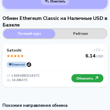
Очистить
Обмен Ethereum Classic на Наличные USD в
Базеле
Лучший курс
Рейтинг
Satoshi
1 ETC =
6.14
USD
Diamond
От
1 628.56922116 ETC
Обменять
До
16 286 ETC
Похожие направления обмена