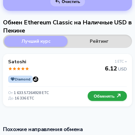
Очистить
Обмен Ethereum Classic на Наличные USD в
Пекине
Лучший курс
Рейтинг
Satoshi
1 ETC =
6.12
USD
Diamond
От
1 633.57264928 ETC
Обменять
До
16 336 ETC
Похожие направления обмена