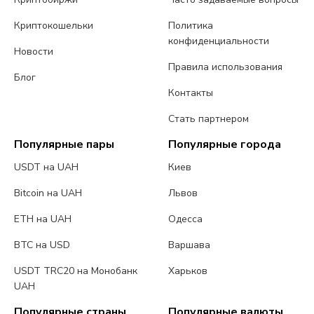
Криптокошельки
Политика
конфиденциальности
Новости
Правила использования
Блог
Контакты
Стать партнером
Популярные пары
Популярные города
USDT на UAH
Киев
Bitcoin на UAH
Львов
ETH на UAH
Одесса
BTC на USD
Варшава
USDT TRC20 на Монобанк
Харьков
UAH
Популярные страны
Популярные валюты