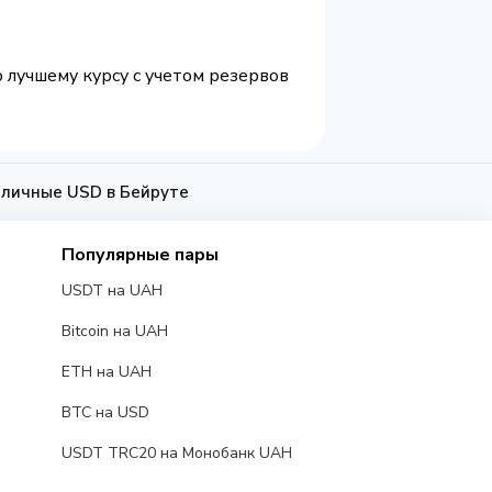
 лучшему курсу с учетом резервов
аличные USD в Бейруте
Популярные пары
USDT на UAH
Bitcoin на UAH
ETH на UAH
BTC на USD
USDT TRC20 на Монобанк UAH