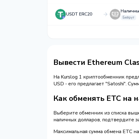
Наличны
USDT ERC20
Бейрут
Вывести Ethereum Clas
На Kurslog 1 криптообменник пред
USD - его предлагает "Satoshi". С
Как обменять ETC на 
Выберите обменник из списка выше 
наличных долларов, подтвердите з
Максимальная сумма обмена ETC на