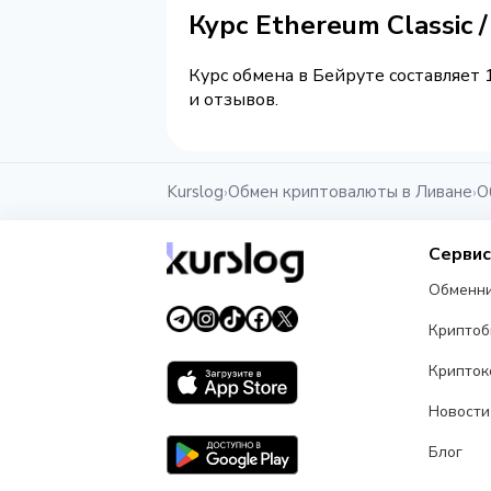
Курс Ethereum Classic
Курс обмена в Бейруте составляет 
и отзывов.
Kurslog
Обмен криптовалюты в Ливане
О
›
›
Серви
Обменн
Крипто
Крипток
Новости
Блог