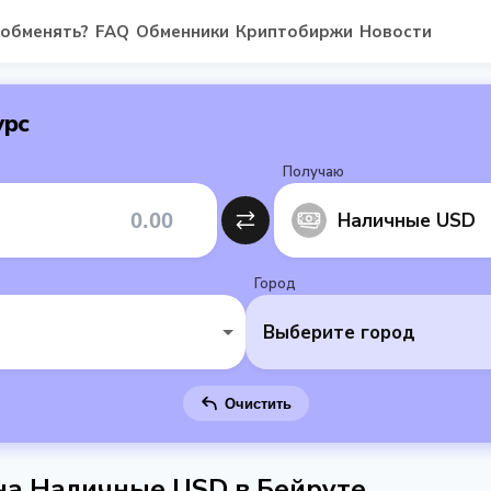
 обменять?
FAQ
Обменники
Криптобиржи
Новости
урс
Получаю
Наличные USD
Город
Выберите город
Очистить
 на Наличные USD в Бейруте