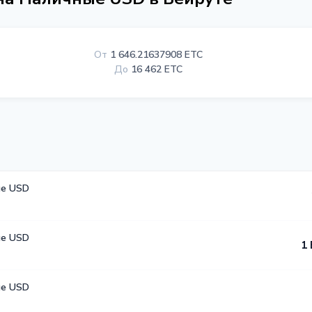
От
1 646.21637908 ETC
До
16 462 ETC
е USD
е USD
1 
е USD