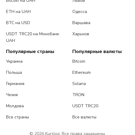
Bitcoin на UAH
Львов
ETH на UAH
Одесса
BTC на USD
Варшава
USDT TRC20 на Монобанк
Харьков
UAH
Популярные страны
Популярные валюты
Украина
Bitcoin
Польша
Ethereum
Германия
Solana
Чехия
TRON
Молдова
USDT TRC20
Все страны
Все валюты
© 2026 Kurslog. Все права защищены.