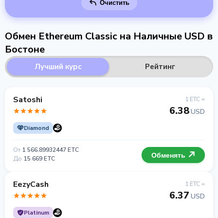
Очистить
Обмен Ethereum Classic на Наличные USD в
Бостоне
Лучший курс
Рейтинг
Satoshi
1 ETC =
6.38
USD
Diamond
От
1 566.89932447 ETC
Обменять
До
15 669 ETC
EezyCash
1 ETC =
6.37
USD
Platinum