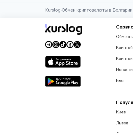
Kurslog
Обмен криптовалюты в Болгарии
›
Серви
Обменн
Крипто
Крипток
Новости
Блог
Попул
Киев
Львов