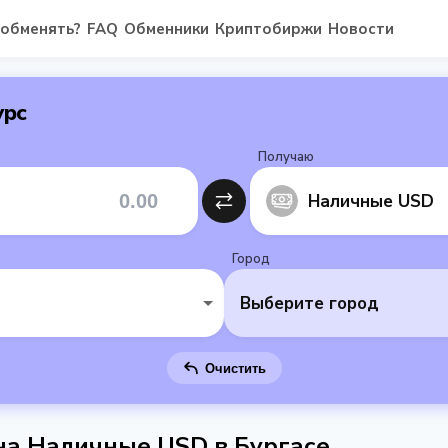
 обменять?
FAQ
Обменники
Криптобиржи
Новости
урс
Получаю
Наличные USD
Город
Выберите город
Очистить
 на Наличные USD в Бургасе