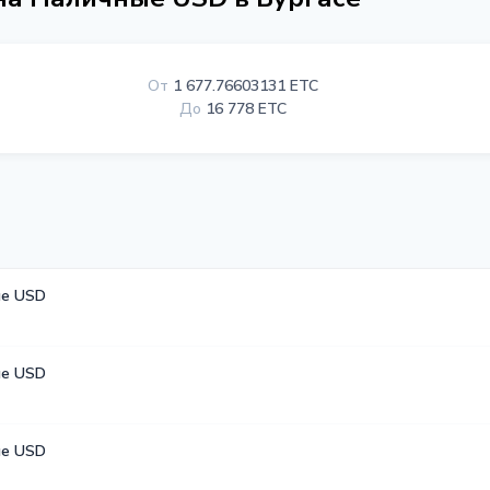
От
1 677.76603131 ETC
До
16 778 ETC
е USD
е USD
е USD