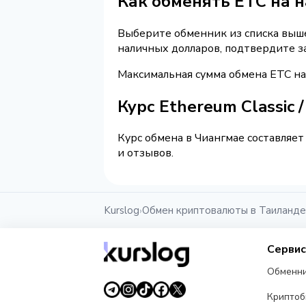
Как обменять ETC на 
Выберите обменник из списка выше 
наличных долларов, подтвердите з
Максимальная сумма обмена ETC на
Курс Ethereum Classic
Курс обмена в Чиангмае составляет
и отзывов.
Kurslog
Обмен криптовалюты в Таиланде
›
Серви
Обменн
Крипто