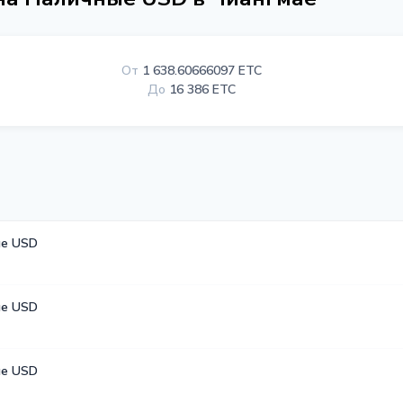
От
1 638.60666097 ETC
До
16 386 ETC
е USD
е USD
е USD