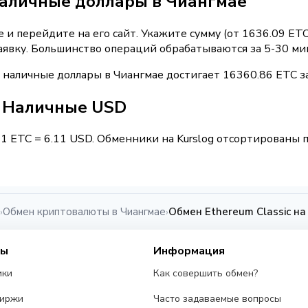
наличные доллары в Чиангмае
и перейдите на его сайт. Укажите сумму (от 1636.09 ETC
аявку. Большинство операций обрабатываются за 5-30 ми
 наличные доллары в Чиангмае достигает 16360.86 ETC з
 / Наличные USD
 1 ETC = 6.11 USD. Обменники на Kurslog отсортированы п
Обмен криптовалюты в Чиангмае
Обмен Ethereum Classic н
›
›
сы
Информация
ики
Как совершить обмен?
биржи
Часто задаваемые вопросы