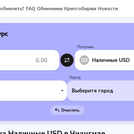
 обменять?
FAQ
Обменники
Криптобиржи
Новости
урс
Получаю
Наличные USD
Город
Выберите город
Очистить
 на Наличные USD в Чиангмае