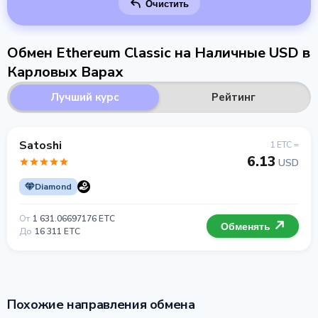
Очистить
Обмен Ethereum Classic на Наличные USD в
Карловых Варах
Лучший курс
Рейтинг
Satoshi
1 ETC =
6.13
USD
Diamond
От
1 631.06697176 ETC
Обменять
До
16 311 ETC
Похожие направления обмена