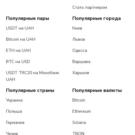
Стать партнером
Популярные пары
Популярные города
USDT на UAH
Киев
Bitcoin на UAH
Львов
ETH на UAH
Одесса
BTC на USD
Варшава
USDT TRC20 на Монобанк
Харьков
UAH
Популярные страны
Популярные валюты
Украина
Bitcoin
Польша
Ethereum
Германия
Solana
Чехия
TRON