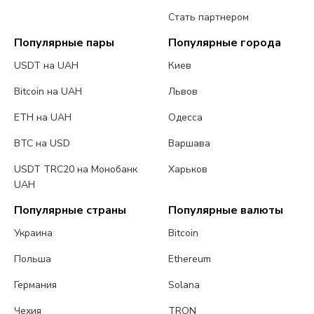
Стать партнером
Популярные пары
Популярные города
USDT на UAH
Киев
Bitcoin на UAH
Львов
ETH на UAH
Одесса
BTC на USD
Варшава
USDT TRC20 на Монобанк
Харьков
UAH
Популярные страны
Популярные валюты
Украина
Bitcoin
Польша
Ethereum
Германия
Solana
Чехия
TRON