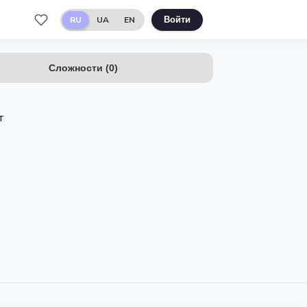
RU
UA
EN
Войти
Сложности
(
0
)
т