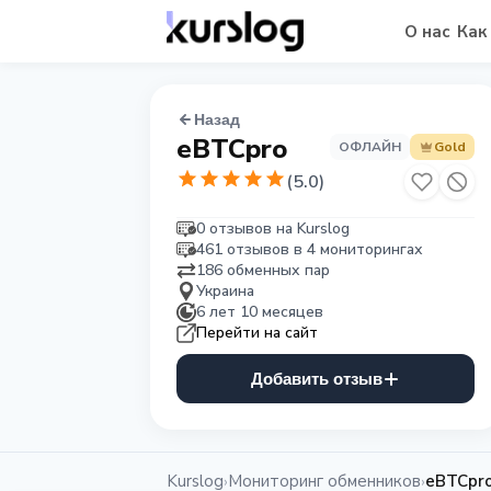
О нас
Как
Назад
eBTCpro
ОФЛАЙН
Gold
(
5.0
)
0 отзывов на Kurslog
461 отзывов в 4 мониторингах
186 обменных пар
Украина
6 лет 10 месяцев
Перейти на сайт
Добавить отзыв
Kurslog
Мониторинг обменников
eBTCpr
›
›