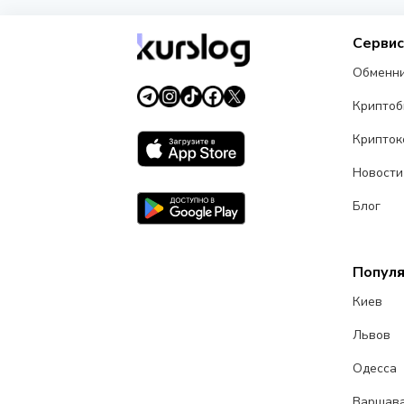
Серви
Обменн
Крипто
Крипток
Новости
Блог
Попул
Киев
Львов
Одесса
Варшав