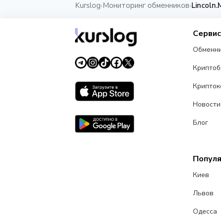
Kurslog
Мониторинг обменников
Lincoln
›
›
Серви
Обменн
Крипто
Крипток
Новости
Блог
Попул
Киев
Львов
Одесса