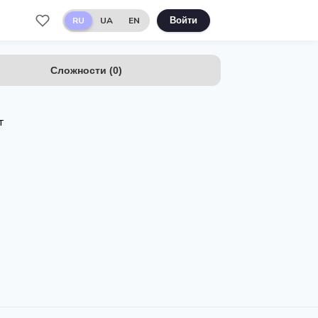
RU
UA
EN
Войти
Сложности
(
0
)
т