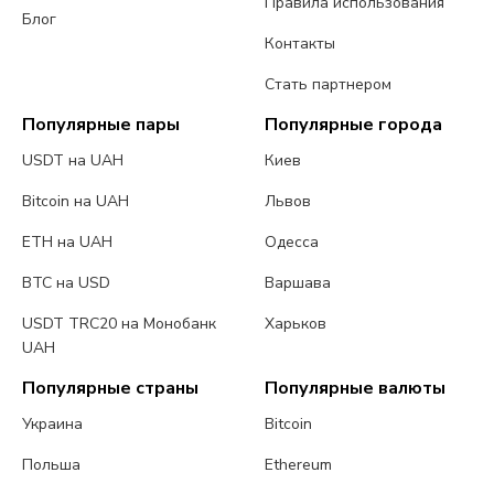
Правила использования
Блог
Контакты
Стать партнером
Популярные пары
Популярные города
USDT на UAH
Киев
Bitcoin на UAH
Львов
ETH на UAH
Одесса
BTC на USD
Варшава
USDT TRC20 на Монобанк
Харьков
UAH
Популярные страны
Популярные валюты
Украина
Bitcoin
Польша
Ethereum