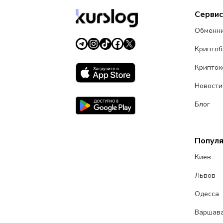
Серви
Обменн
Крипто
Крипток
Новости
Блог
Попул
Киев
Львов
Одесса
Варшав