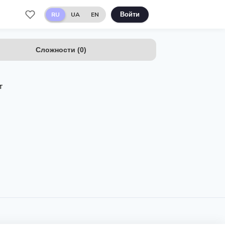
RU
UA
EN
Войти
Сложности
(
0
)
т