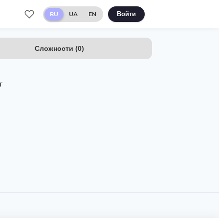
RU
UA
EN
Войти
Сложности
(
0
)
т