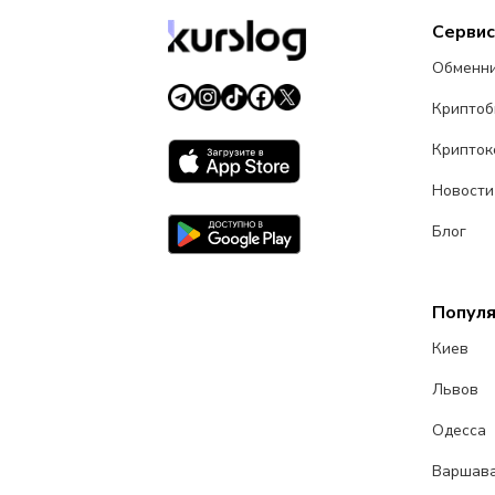
Серви
Обменн
Крипто
Крипток
Новости
Блог
Попул
Киев
Львов
Одесса
Варшав