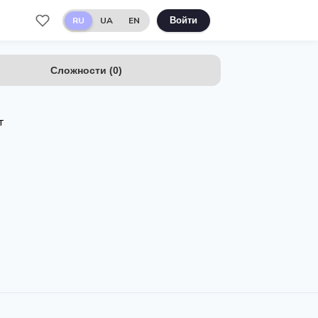
RU
UA
EN
Войти
Сложности
(
0
)
т