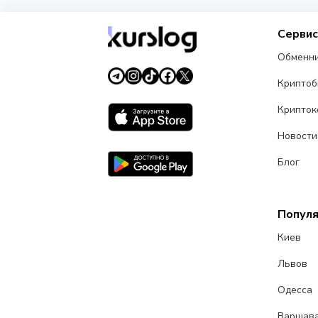
Серви
Обменн
Крипто
Крипток
Новости
Блог
Попул
Киев
Львов
Одесса
Варшав