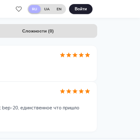
RU
UA
EN
Войти
Сложности
(
0
)
t bep-20, единственное что пришло