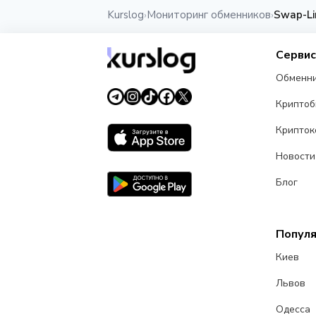
Kurslog
Мониторинг обменников
Swap-Li
›
›
Серви
Обменн
Крипто
Крипток
Новости
Блог
Попул
Киев
Львов
Одесса