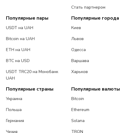
Стать партнером
Популярные пары
Популярные города
USDT на UAH
Киев
Bitcoin на UAH
Львов
ETH на UAH
Одесса
BTC на USD
Варшава
USDT TRC20 на Монобанк
Харьков
UAH
Популярные страны
Популярные валюты
Украина
Bitcoin
Польша
Ethereum
Германия
Solana
Чехия
TRON