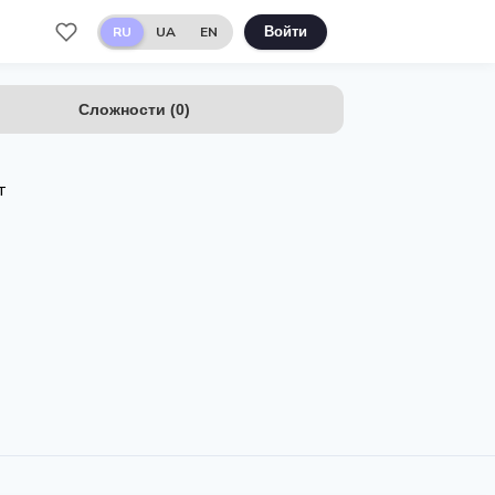
RU
UA
EN
Войти
Сложности
(
0
)
т