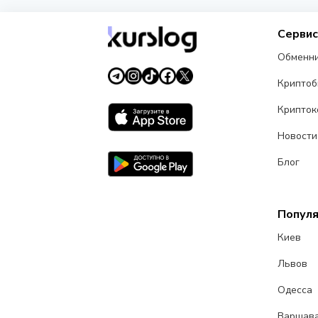
Серви
Обменн
Крипто
Крипток
Новости
Блог
Попул
Киев
Львов
Одесса
Варшав