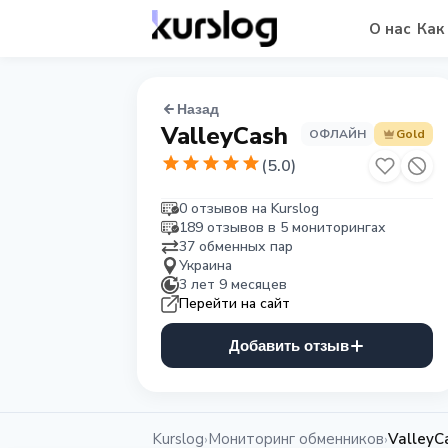
О нас
Как
Назад
ValleyCash
ОФЛАЙН
Gold
(
5.0
)
0 отзывов на Kurslog
189 отзывов в 5 мониторингах
37 обменных пар
Украина
3 лет 9 месяцев
Перейти на сайт
Добавить отзыв
Kurslog
Мониторинг обменников
ValleyC
›
›