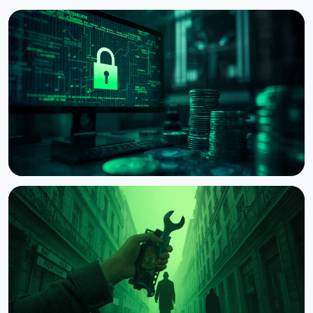
НОВОСТЬ
BTCPay Server предупредил о критической
уязвимости под атакой
8 августа 2026 г.
3 мин чтения
НОВОСТЬ
Суд США разрешил Bybit искать следы 1,5 млрд
долларов после взлома КНДР
8 августа 2026 г.
4 мин чтения