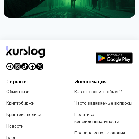
НОВОСТЬ
Нападения на владельцев криптовалюты:
Chainalysis насчитала $30 млн убытков за
полгода
6 августа 2026 г.
4 мин чтения
Сервисы
Информация
Обменники
Как совершить обмен?
Криптобиржи
Часто задаваемые вопросы
Криптокошельки
Политика
конфиденциальности
Новости
Правила использования
Блог