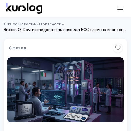
Kurslog
Новости
Безопасность
›
›
›
Bitcoin Q-Day: исследователь взломал ECC-ключ на квантовом компьютере
←
Назад