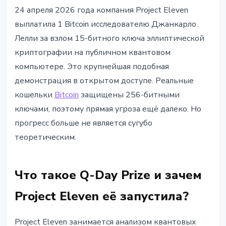
БЕЗОПАСНОСТЬ
24 апреля 2026 года компания Project Eleven
Bitcoin Q-Day: исследователь
выплатила 1 Bitcoin исследователю Джанкарло
взломал 15-битный ECC-ключ на
Лелли за взлом 15-битного ключа эллиптической
квантовом компьютере
криптографии на публичном квантовом
компьютере. Это крупнейшая подобная
24 апреля 2026 г.
4 мин чтения
демонстрация в открытом доступе. Реальные
Наталия Дорофеева
кошельки
Bitcoin
защищены 256-битными
ключами, поэтому прямая угроза ещё далеко. Но
прогресс больше не является сугубо
теоретическим.
Что такое Q-Day Prize и зачем
Project Eleven её запустила?
Project Eleven занимается анализом квантовых