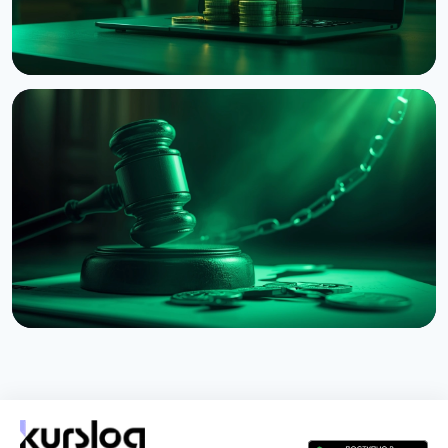
НОВОСТЬ
Взлом Coldcard достиг $114 миллионов:
четвёртая волна атаки и предупреждение CZ
3 августа 2026 г.
5 мин чтения
НОВОСТЬ
BNB Chain судится из-за мемкоина ASTEROID
2 августа 2026 г.
4 мин чтения