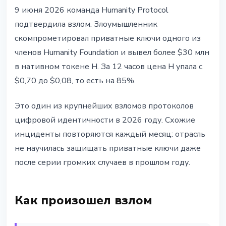
БЕЗОПАСНОСТЬ
9 июня 2026 команда Humanity Protocol
Humanity Protocol взломан на
подтвердила взлом. Злоумышленник
$30 млн: H-токен упал на 85% за
скомпрометировал приватные ключи одного из
12 часов
членов Humanity Foundation и вывел более $30 млн
в нативном токене H. За 12 часов цена H упала с
9 июня 2026 г.
3 мин чтения
$0,70 до $0,08, то есть на 85%.
Наталия Дорофеева
Это один из крупнейших взломов протоколов
цифровой идентичности в 2026 году. Схожие
инциденты повторяются каждый месяц: отрасль
не научилась защищать приватные ключи даже
после серии громких случаев в прошлом году.
Как произошел взлом