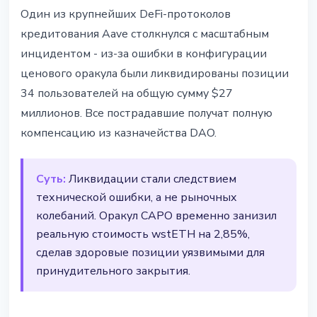
ТЕХНОЛОГИИ
Один из крупнейших DeFi-протоколов
Сбой оракула Aave
кредитования Aave столкнулся с масштабным
спровоцировал ликвидации на
инцидентом - из-за ошибки в конфигурации
$27 млн в wstETH
ценового оракула были ликвидированы позиции
34 пользователей на общую сумму $27
11 марта 2026 г.
2 мин чтения
миллионов. Все пострадавшие получат полную
Наталия Дорофеева
компенсацию из казначейства DAO.
Суть:
Ликвидации стали следствием
технической ошибки, а не рыночных
колебаний. Оракул CAPO временно занизил
реальную стоимость wstETH на 2,85%,
сделав здоровые позиции уязвимыми для
принудительного закрытия.