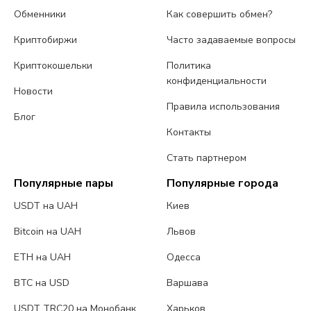
Обменники
Как совершить обмен?
Криптобиржи
Часто задаваемые вопросы
Криптокошельки
Политика
конфиденциальности
Новости
Правила использования
Блог
Контакты
Стать партнером
Популярные пары
Популярные города
USDT на UAH
Киев
Bitcoin на UAH
Львов
ETH на UAH
Одесса
BTC на USD
Варшава
USDT TRC20 на Монобанк
Харьков