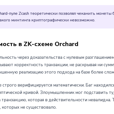
hard-пуле Zcash теоретически позволял чеканить монеты б
такого минтинга криптографически невозможно.
мость в ZK-схеме Orchard
ьность через доказательства с нулевым разглашением
ывают корректность транзакции, не раскрывая ни сумму
учшенную реализацию этого подхода на базе более сло
е строго верифицируется математически. Баг находилс
липтической кривой. Злоумышленник мог подставить т
 транзакцию, которая в действительности невалидна. 
, которых не существовало.