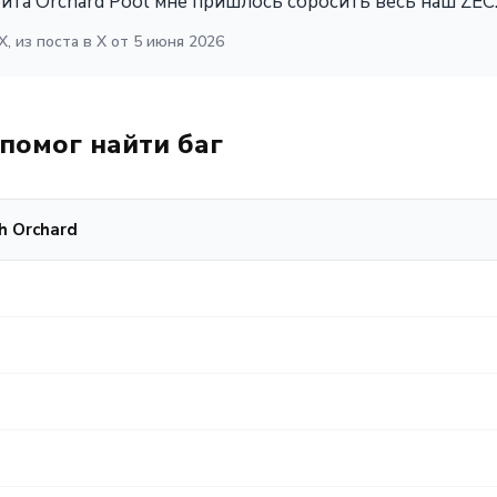
ойта Orchard Pool мне пришлось сбросить весь наш ZEC.
, из поста в X от 5 июня 2026
 помог найти баг
h Orchard