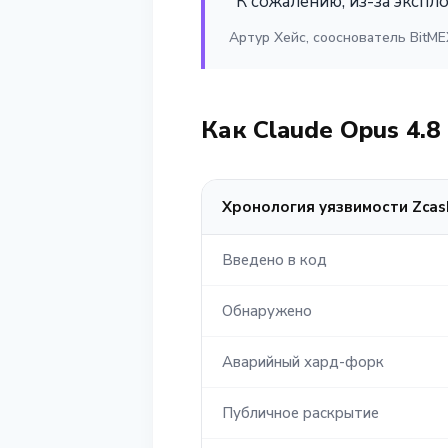
"К сожалению, из-за экспл
Артур Хейс, сооснователь BitMEX
Как Claude Opus 4.8
Хронология уязвимости Zcas
Введено в код
Обнаружено
Аварийный хард-форк
Публичное раскрытие