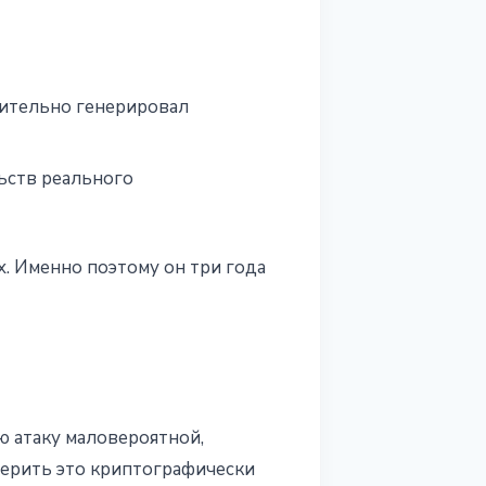
вительно генерировал
льств реального
х. Именно поэтому он три года
ую атаку маловероятной,
верить это криптографически