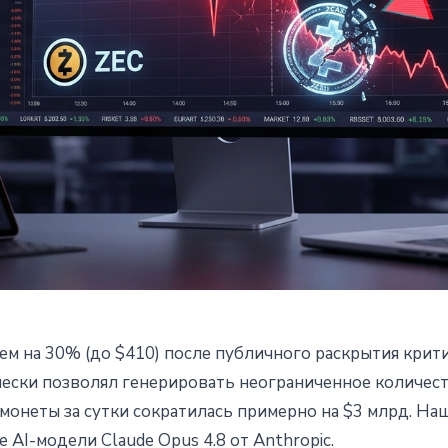
чем на 30% (до $410) после публичного раскрытия крит
0%: Claude Opus нашел
чески позволял генерировать неограниченное количес
 монеты за сутки сократилась примерно на $3 млрд. На
язвимость в Zcash Orchard
AI-модели Claude Opus 4.8 от Anthropic.