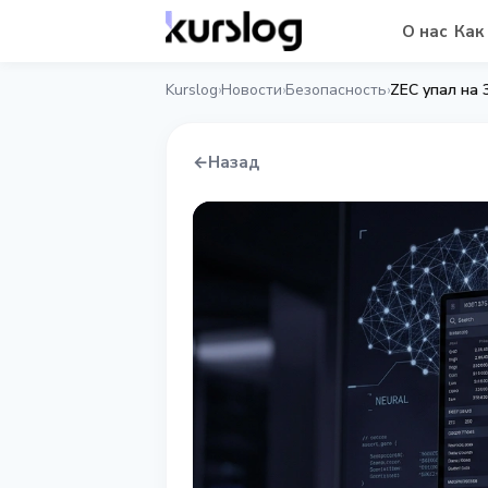
О нас
Как
Kurslog
Новости
Безопасность
›
›
›
←
Назад