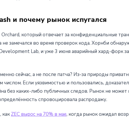
ash и почему рынок испугался
 Orchard, который отвечает за конфиденциальные транз
а не замечался во время проверок кода. Хорнби обнаруж
Development Lab, и уже 3 июня аварийный хард-форк з
енно сейчас, а не после патча? Из-за природы приватны
м числом. Если уязвимостью и пользовались, доказател
на без каких-либо публичных следов. Рынок не может 
еопределённость спровоцировала распродажу.
, как
ZEC вырос на 70% в мае
, когда рынок ожидал возр