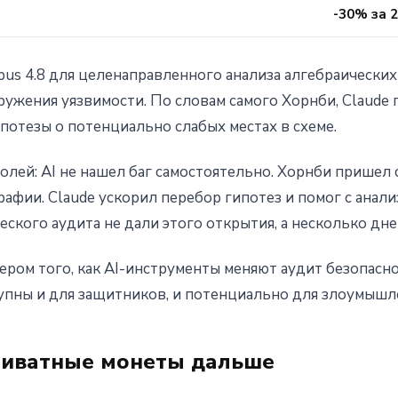
-30% за 2
us 4.8 для целенаправленного анализа алгебраических
аружения уязвимости. По словам самого Хорнби, Claude
отезы о потенциально слабых местах в схеме.
лей: AI не нашел баг самостоятельно. Хорнби пришел с
афии. Claude ускорил перебор гипотез и помог с анали
еского аудита не дали этого открытия, а несколько дн
мером того, как AI-инструменты меняют аудит безопасн
упны и для защитников, и потенциально для злоумышл
приватные монеты дальше