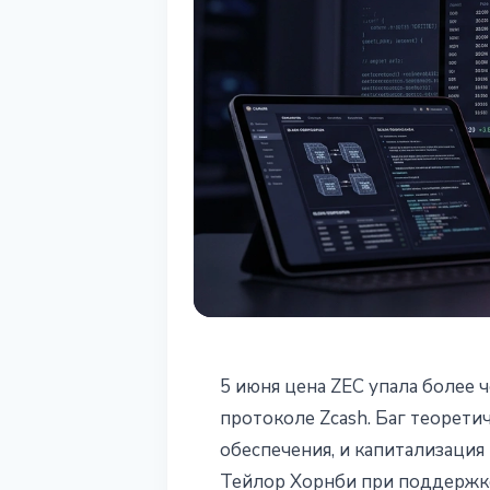
БЕЗОПАСНОСТЬ
5 июня цена ZEC упала более 
ZEC упал на 3
протоколе Zcash. Баг теорети
обеспечения, и капитализация
критическую у
Тейлор Хорнби при поддержке 