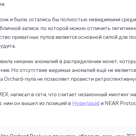
и.
они и были, остались бы полностью невидимыми сред
публичной записи, по которой можно отличить легитим
ство приватных пулов является основной силой для по
удита.
явила никаких аномалий в распределении монет, котор
ния. Но отсутствие видимых аномалий ещё не является
да Orchard-пула не позволяет провести ретроспективну
MEX, написал в сети, что считает незаконный минтинг м
 с ним он вышел из позиций в
Hyperliquid
и NEAR Protoc