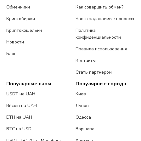
Обменники
Как совершить обмен?
Криптобиржи
Часто задаваемые вопросы
Криптокошельки
Политика
конфиденциальности
Новости
Правила использования
Блог
Контакты
Стать партнером
Популярные пары
Популярные города
USDT на UAH
Киев
Bitcoin на UAH
Львов
ETH на UAH
Одесса
BTC на USD
Варшава
USDT TRC20 на Монобанк
Харьков