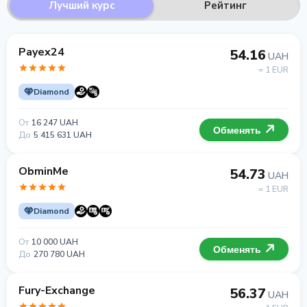
Лучший курс
Рейтинг
Payex24
54.16
UAH
= 1 EUR
Diamond
От
16 247 UAH
Обменять
До
5 415 631 UAH
ObminMe
54.73
UAH
= 1 EUR
Diamond
От
10 000 UAH
Обменять
До
270 780 UAH
Fury-Exchange
56.37
UAH